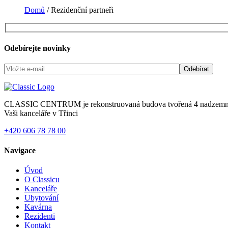
Domů
/
Rezidenční partneři
Odebírejte novinky
CLASSIC CENTRUM je rekonstruovaná budova tvořená 4 nadzemními po
Vaši kanceláře v Třinci
+420 606 78 78 00
Navigace
Úvod
O Classicu
Kanceláře
Ubytování
Kavárna
Rezidenti
Kontakt