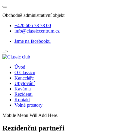
Obchodně administrativní objekt
+420 606 78 78 00
info@classiccentrum.cz
Jsme na facebooku
-->
Úvod
O Classicu
Kanceláře
Ubytování
Kavárna
Rezidenti
Kontakt
Volné prostory
Mobile Menu Will Add Here.
Rezidenční partneři