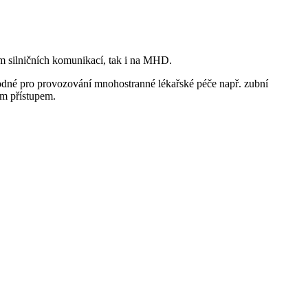
ém silničních komunikací, tak i na MHD.
hodné pro provozování mnohostranné lékařské péče např. zubní
ým přístupem.