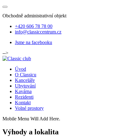
Obchodně administrativní objekt
+420 606 78 78 00
info@classiccentrum.cz
Jsme na facebooku
-->
Úvod
O Classicu
Kanceláře
Ubytování
Kavárna
Rezidenti
Kontakt
Volné prostory
Mobile Menu Will Add Here.
Výhody a lokalita