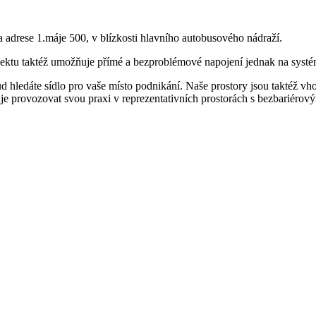
a adrese 1.máje 500, v blízkosti hlavního autobusového nádraží.
objektu taktéž umožňuje přímé a bezproblémové napojení jednak na syst
d hledáte sídlo pro vaše místo podnikání. Naše prostory jsou taktéž v
je provozovat svou praxi v reprezentativních prostorách s bezbariérov