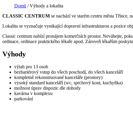
Domů
/
Výhody a lokalita
CLASSIC CENTRUM
se nachází ve starém centru města Třince, n
Lokalita se vyznačuje vynikající dopravní infrastrukturou a pozice 
Classic centrum nabízí pronájem komerčních prostor. Neváhejte, poku
ordinace, ordinace praktického lékaře apod. Zároveň lékařům poskytu
Výhody
výtah pro 13 osob
bezbariérový vstup do všech poschodí, do všech kanceláří
kompletně rekonstruované kanceláře (prostory)
vysoký standard kanceláří (wc, sprchový kout, kuchyňka)
možnost úprav dispozic dle dohody
kavárna v komplexu
parkování